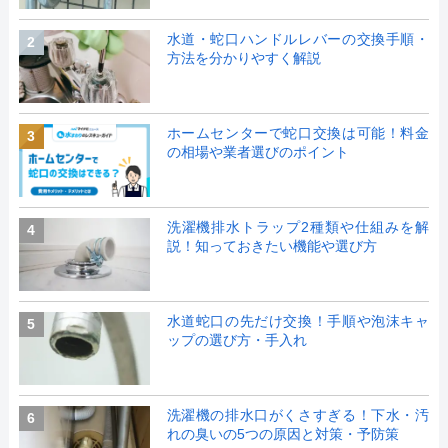
水道・蛇口ハンドルレバーの交換手順・
2
方法を分かりやすく解説
ホームセンターで蛇口交換は可能！料金
3
の相場や業者選びのポイント
洗濯機排水トラップ2種類や仕組みを解
4
説！知っておきたい機能や選び方
水道蛇口の先だけ交換！手順や泡沫キャ
5
ップの選び方・手入れ
洗濯機の排水口がくさすぎる！下水・汚
6
れの臭いの5つの原因と対策・予防策