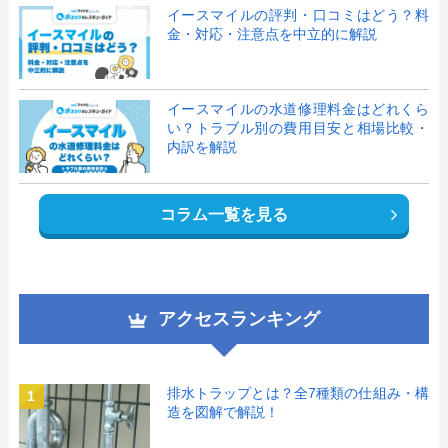
イースマイルの評判・口コミはどう？料
金・対応・注意点を中立的に解説
イースマイルの水道修理料金はどれくら
い？トラブル別の費用目安と相場比較・
内訳を解説
コラム一覧を見る
アクセスランキング
排水トラップとは？全7種類の仕組み・構
1
造を図解で解説！