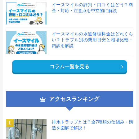
イースマイルの評判・口コミはどう？料
金・対応・注意点を中立的に解説
イースマイルの水道修理料金はどれくら
い？トラブル別の費用目安と相場比較・
内訳を解説
コラム一覧を見る
アクセスランキング
排水トラップとは？全7種類の仕組み・構
1
造を図解で解説！