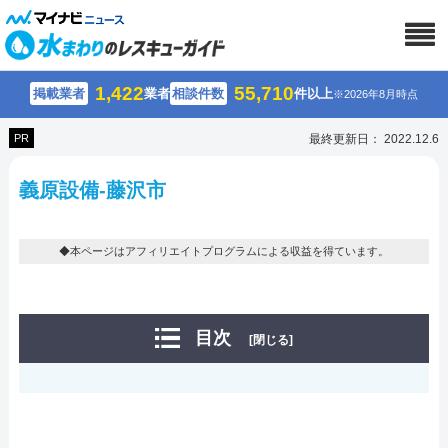
1,422
55,710
掲載業者
業者
相談件数
件以上
※2026年8月時点
PR
最終更新日： 2022.12.6
義原設備-藤沢市
◆本ページはアフィリエイトプログラムによる収益を得ています。
目次
[閉じる]