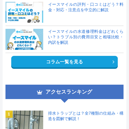
イースマイルの評判・口コミはどう？料
金・対応・注意点を中立的に解説
イースマイルの水道修理料金はどれくら
い？トラブル別の費用目安と相場比較・
内訳を解説
コラム一覧を見る
アクセスランキング
排水トラップとは？全7種類の仕組み・構
1
造を図解で解説！