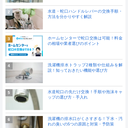
水道・蛇口ハンドルレバーの交換手順・
2
方法を分かりやすく解説
ホームセンターで蛇口交換は可能！料金
3
の相場や業者選びのポイント
洗濯機排水トラップ2種類や仕組みを解
4
説！知っておきたい機能や選び方
水道蛇口の先だけ交換！手順や泡沫キャ
5
ップの選び方・手入れ
洗濯機の排水口がくさすぎる！下水・汚
6
れの臭いの5つの原因と対策・予防策