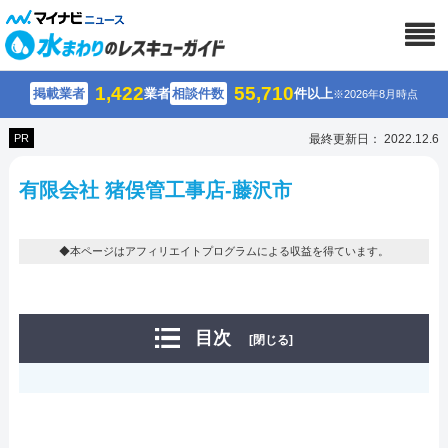
1,422
55,710
掲載業者
業者
相談件数
件以上
※2026年8月時点
PR
最終更新日： 2022.12.6
有限会社 猪俣管工事店-藤沢市
◆本ページはアフィリエイトプログラムによる収益を得ています。
目次
[閉じる]