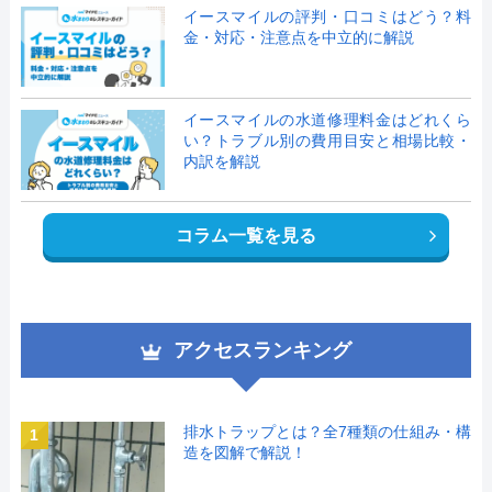
イースマイルの評判・口コミはどう？料
金・対応・注意点を中立的に解説
イースマイルの水道修理料金はどれくら
い？トラブル別の費用目安と相場比較・
内訳を解説
コラム一覧を見る
アクセスランキング
排水トラップとは？全7種類の仕組み・構
1
造を図解で解説！