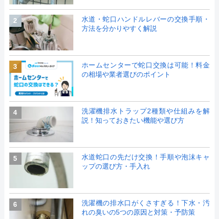
水道・蛇口ハンドルレバーの交換手順・
2
方法を分かりやすく解説
ホームセンターで蛇口交換は可能！料金
3
の相場や業者選びのポイント
洗濯機排水トラップ2種類や仕組みを解
4
説！知っておきたい機能や選び方
水道蛇口の先だけ交換！手順や泡沫キャ
5
ップの選び方・手入れ
洗濯機の排水口がくさすぎる！下水・汚
6
れの臭いの5つの原因と対策・予防策