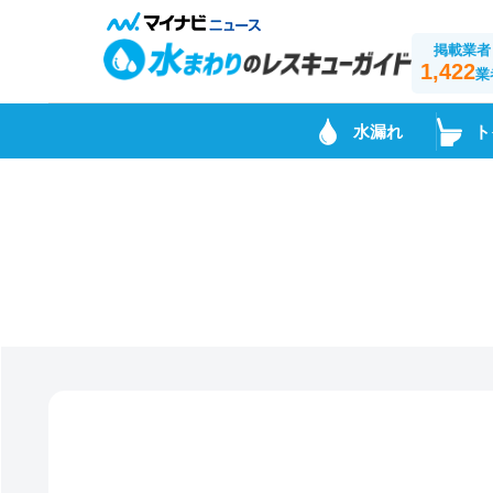
掲載業者
1,422
業
水漏れ
ト