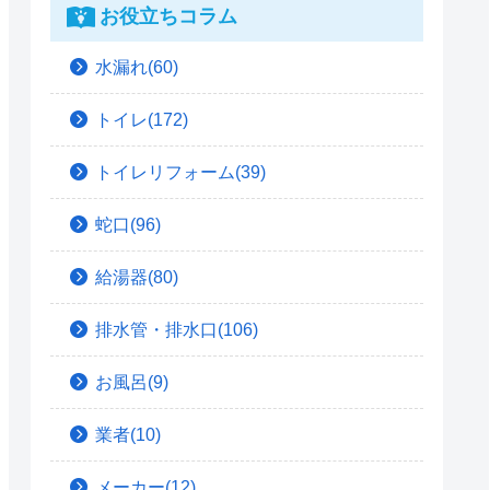
お役立ちコラム
水漏れ(60)
トイレ(172)
トイレリフォーム(39)
蛇口(96)
給湯器(80)
排水管・排水口(106)
お風呂(9)
業者(10)
メーカー(12)