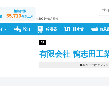
相談件数
55,710
者
件以上
※
※2026年8月時点
イレ
蛇口
給湯器
排水管
お風
PR
有限会社 鴨志田工
◆本ページはアフィリ