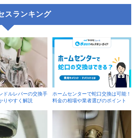
セスランキング
3
ンドルレバーの交換手
ホームセンターで蛇口交換は可能！
かりやすく解説
料金の相場や業者選びのポイント
6