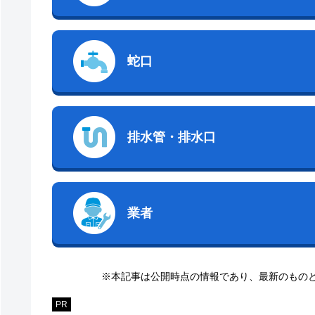
蛇口
排水管・排水口
業者
※本記事は公開時点の情報であり、最新のもの
PR