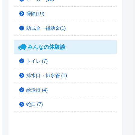
掃除(19)
助成金・補助金(1)
みんなの体験談
トイレ
(7)
排水口・排水管
(1)
給湯器
(4)
蛇口
(7)