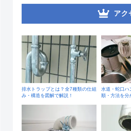
アク
1
2
排水トラップとは？全7種類の仕組
水道・蛇口ハ
み・構造を図解で解説！
順・方法を分
4
5