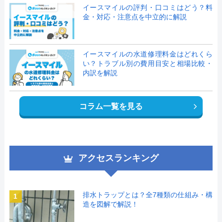
イースマイルの評判・口コミはどう？料
金・対応・注意点を中立的に解説
イースマイルの水道修理料金はどれくら
い？トラブル別の費用目安と相場比較・
内訳を解説
コラム一覧を見る
アクセスランキング
排水トラップとは？全7種類の仕組み・構
1
造を図解で解説！