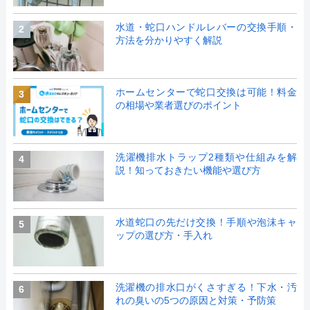
水道・蛇口ハンドルレバーの交換手順・
2
方法を分かりやすく解説
ホームセンターで蛇口交換は可能！料金
3
の相場や業者選びのポイント
洗濯機排水トラップ2種類や仕組みを解
4
説！知っておきたい機能や選び方
水道蛇口の先だけ交換！手順や泡沫キャ
5
ップの選び方・手入れ
洗濯機の排水口がくさすぎる！下水・汚
6
れの臭いの5つの原因と対策・予防策