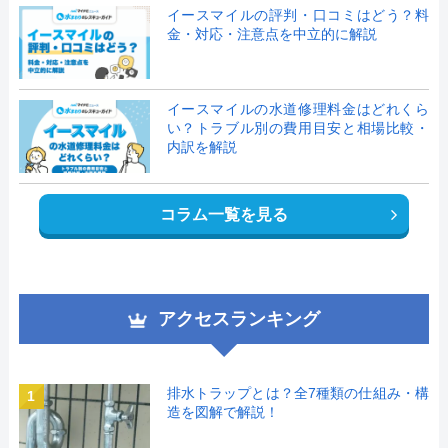
イースマイルの評判・口コミはどう？料
金・対応・注意点を中立的に解説
イースマイルの水道修理料金はどれくら
い？トラブル別の費用目安と相場比較・
内訳を解説
コラム一覧を見る
アクセスランキング
排水トラップとは？全7種類の仕組み・構
1
造を図解で解説！