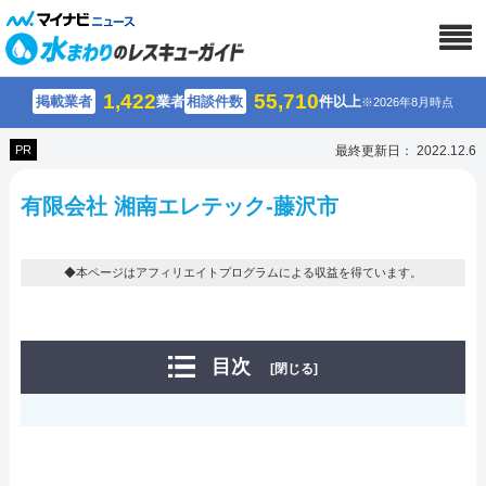
1,422
55,710
掲載業者
業者
相談件数
件以上
※2026年8月時点
PR
最終更新日： 2022.12.6
有限会社 湘南エレテック-藤沢市
◆本ページはアフィリエイトプログラムによる収益を得ています。
目次
[閉じる]