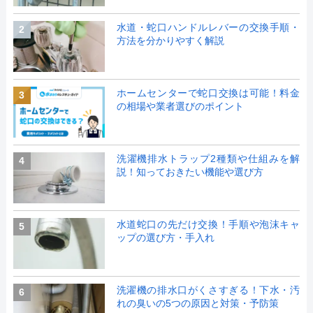
水道・蛇口ハンドルレバーの交換手順・
2
方法を分かりやすく解説
ホームセンターで蛇口交換は可能！料金
3
の相場や業者選びのポイント
洗濯機排水トラップ2種類や仕組みを解
4
説！知っておきたい機能や選び方
水道蛇口の先だけ交換！手順や泡沫キャ
5
ップの選び方・手入れ
洗濯機の排水口がくさすぎる！下水・汚
6
れの臭いの5つの原因と対策・予防策