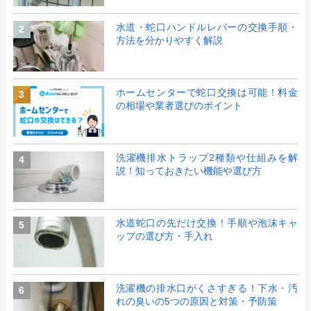
水道・蛇口ハンドルレバーの交換手順・
2
方法を分かりやすく解説
ホームセンターで蛇口交換は可能！料金
3
の相場や業者選びのポイント
洗濯機排水トラップ2種類や仕組みを解
4
説！知っておきたい機能や選び方
水道蛇口の先だけ交換！手順や泡沫キャ
5
ップの選び方・手入れ
洗濯機の排水口がくさすぎる！下水・汚
6
れの臭いの5つの原因と対策・予防策