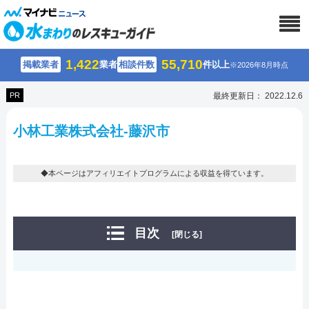
1,422
55,710
掲載業者
業者
相談件数
件以上
※2026年8月時点
PR
最終更新日： 2022.12.6
小林工業株式会社-藤沢市
◆本ページはアフィリエイトプログラムによる収益を得ています。
目次
[閉じる]