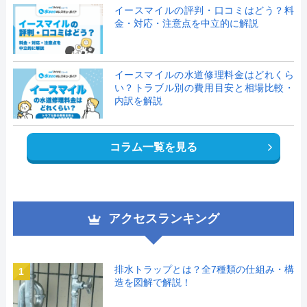
イースマイルの評判・口コミはどう？料
金・対応・注意点を中立的に解説
イースマイルの水道修理料金はどれくら
い？トラブル別の費用目安と相場比較・
内訳を解説
コラム一覧を見る
アクセスランキング
排水トラップとは？全7種類の仕組み・構
1
造を図解で解説！