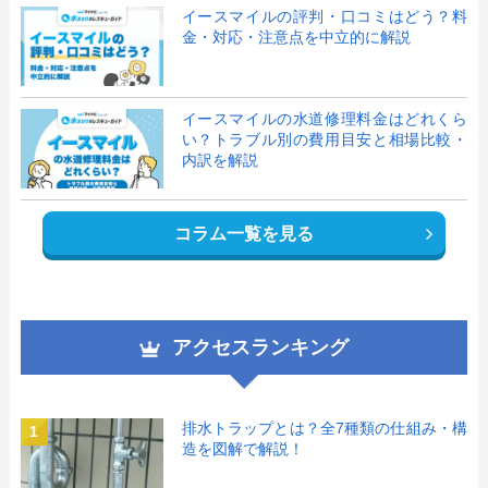
イースマイルの評判・口コミはどう？料
金・対応・注意点を中立的に解説
イースマイルの水道修理料金はどれくら
い？トラブル別の費用目安と相場比較・
内訳を解説
コラム一覧を見る
アクセスランキング
排水トラップとは？全7種類の仕組み・構
1
造を図解で解説！