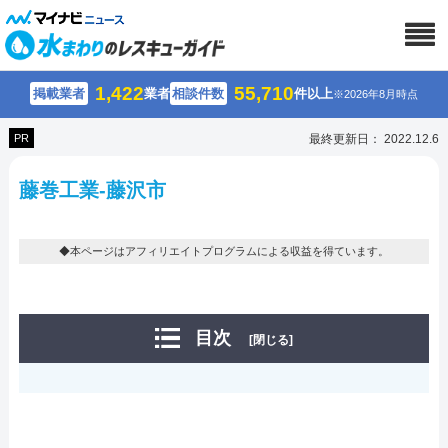
1,422
55,710
掲載業者
業者
相談件数
件以上
※2026年8月時点
PR
最終更新日： 2022.12.6
藤巻工業-藤沢市
◆本ページはアフィリエイトプログラムによる収益を得ています。
目次
[閉じる]