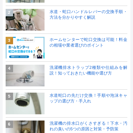
水道・蛇口ハンドルレバーの交換手順・
2
方法を分かりやすく解説
ホームセンターで蛇口交換は可能！料金
3
の相場や業者選びのポイント
洗濯機排水トラップ2種類や仕組みを解
4
説！知っておきたい機能や選び方
水道蛇口の先だけ交換！手順や泡沫キャ
5
ップの選び方・手入れ
洗濯機の排水口がくさすぎる！下水・汚
6
れの臭いの5つの原因と対策・予防策