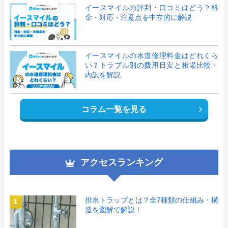
イースマイルの評判・口コミはどう？料
金・対応・注意点を中立的に解説
イースマイルの水道修理料金はどれくら
い？トラブル別の費用目安と相場比較・
内訳を解説
コラム一覧を見る
アクセスランキング
排水トラップとは？全7種類の仕組み・構
1
造を図解で解説！