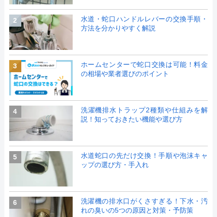
水道・蛇口ハンドルレバーの交換手順・
2
方法を分かりやすく解説
ホームセンターで蛇口交換は可能！料金
3
の相場や業者選びのポイント
洗濯機排水トラップ2種類や仕組みを解
4
説！知っておきたい機能や選び方
水道蛇口の先だけ交換！手順や泡沫キャ
5
ップの選び方・手入れ
洗濯機の排水口がくさすぎる！下水・汚
6
れの臭いの5つの原因と対策・予防策