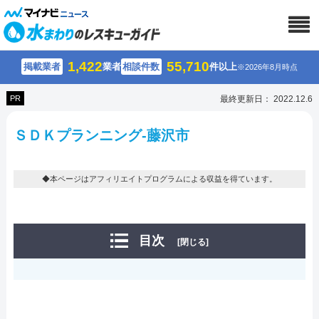
1,422
55,710
掲載業者
業者
相談件数
件以上
※2026年8月時点
PR
最終更新日： 2022.12.6
ＳＤＫプランニング-藤沢市
◆本ページはアフィリエイトプログラムによる収益を得ています。
目次
[閉じる]