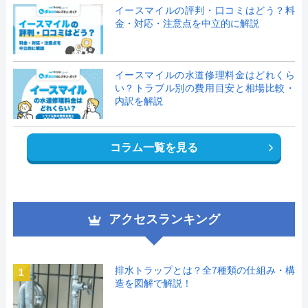
イースマイルの評判・口コミはどう？料
金・対応・注意点を中立的に解説
イースマイルの水道修理料金はどれくら
い？トラブル別の費用目安と相場比較・
内訳を解説
コラム一覧を見る
アクセスランキング
排水トラップとは？全7種類の仕組み・構
1
造を図解で解説！