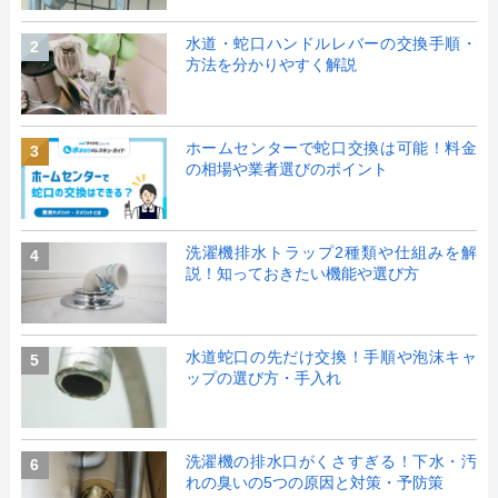
水道・蛇口ハンドルレバーの交換手順・
2
方法を分かりやすく解説
ホームセンターで蛇口交換は可能！料金
3
の相場や業者選びのポイント
洗濯機排水トラップ2種類や仕組みを解
4
説！知っておきたい機能や選び方
水道蛇口の先だけ交換！手順や泡沫キャ
5
ップの選び方・手入れ
洗濯機の排水口がくさすぎる！下水・汚
6
れの臭いの5つの原因と対策・予防策