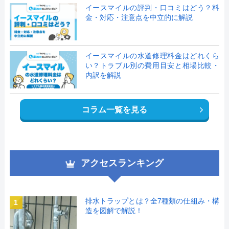
イースマイルの評判・口コミはどう？料
金・対応・注意点を中立的に解説
イースマイルの水道修理料金はどれくら
い？トラブル別の費用目安と相場比較・
内訳を解説
コラム一覧を見る
アクセスランキング
排水トラップとは？全7種類の仕組み・構
1
造を図解で解説！