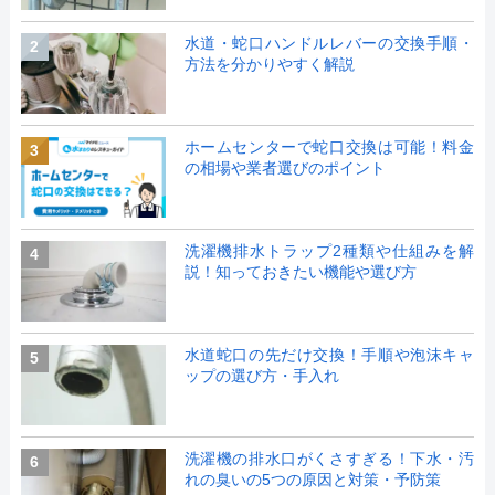
水道・蛇口ハンドルレバーの交換手順・
2
方法を分かりやすく解説
ホームセンターで蛇口交換は可能！料金
3
の相場や業者選びのポイント
洗濯機排水トラップ2種類や仕組みを解
4
説！知っておきたい機能や選び方
水道蛇口の先だけ交換！手順や泡沫キャ
5
ップの選び方・手入れ
洗濯機の排水口がくさすぎる！下水・汚
6
れの臭いの5つの原因と対策・予防策