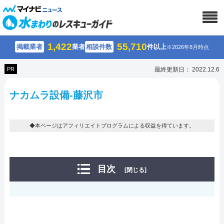
1,422
55,710
掲載業者
業者
相談件数
件以上
※2026年8月時点
PR
最終更新日： 2022.12.6
ナカムラ設備-藤沢市
◆本ページはアフィリエイトプログラムによる収益を得ています。
目次
[閉じる]