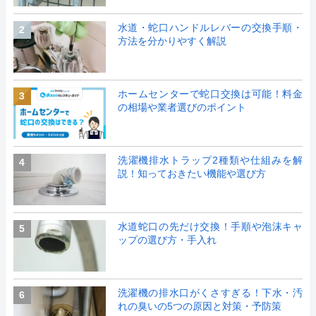
水道・蛇口ハンドルレバーの交換手順・
2
方法を分かりやすく解説
ホームセンターで蛇口交換は可能！料金
3
の相場や業者選びのポイント
洗濯機排水トラップ2種類や仕組みを解
4
説！知っておきたい機能や選び方
水道蛇口の先だけ交換！手順や泡沫キャ
5
ップの選び方・手入れ
洗濯機の排水口がくさすぎる！下水・汚
6
れの臭いの5つの原因と対策・予防策