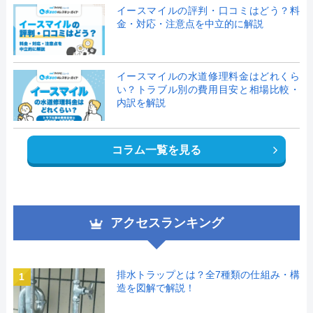
イースマイルの評判・口コミはどう？料
金・対応・注意点を中立的に解説
イースマイルの水道修理料金はどれくら
い？トラブル別の費用目安と相場比較・
内訳を解説
コラム一覧を見る
アクセスランキング
排水トラップとは？全7種類の仕組み・構
1
造を図解で解説！