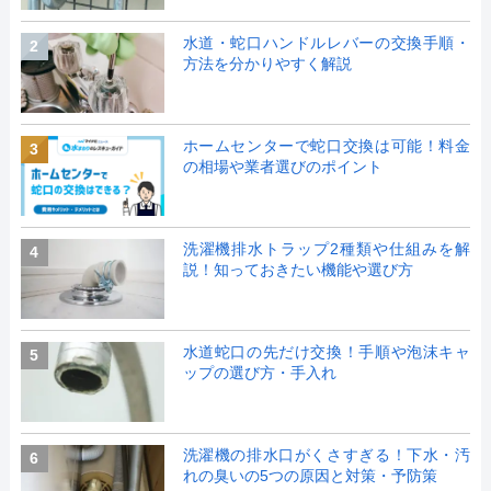
水道・蛇口ハンドルレバーの交換手順・
2
方法を分かりやすく解説
ホームセンターで蛇口交換は可能！料金
3
の相場や業者選びのポイント
洗濯機排水トラップ2種類や仕組みを解
4
説！知っておきたい機能や選び方
水道蛇口の先だけ交換！手順や泡沫キャ
5
ップの選び方・手入れ
洗濯機の排水口がくさすぎる！下水・汚
6
れの臭いの5つの原因と対策・予防策