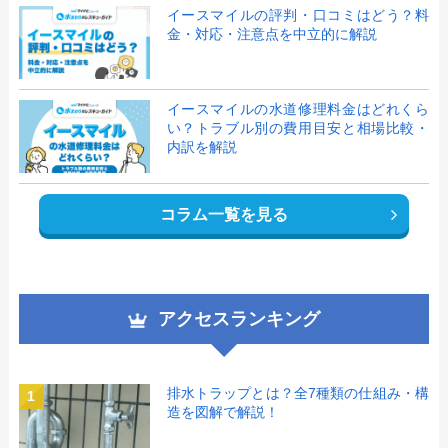
イースマイルの評判・口コミはどう？料
金・対応・注意点を中立的に解説
イースマイルの水道修理料金はどれくら
い？トラブル別の費用目安と相場比較・
内訳を解説
コラム一覧を見る
アクセスランキング
排水トラップとは？全7種類の仕組み・構
1
造を図解で解説！