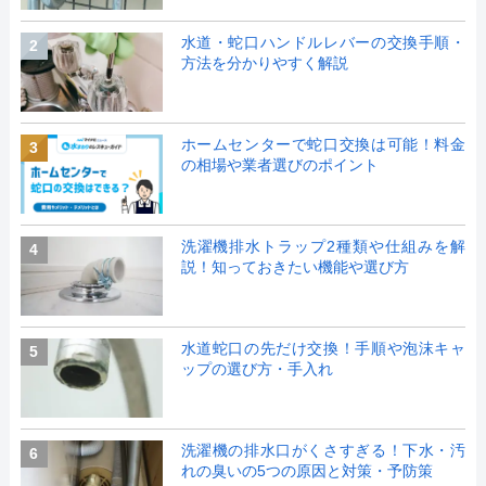
水道・蛇口ハンドルレバーの交換手順・
2
方法を分かりやすく解説
ホームセンターで蛇口交換は可能！料金
3
の相場や業者選びのポイント
洗濯機排水トラップ2種類や仕組みを解
4
説！知っておきたい機能や選び方
水道蛇口の先だけ交換！手順や泡沫キャ
5
ップの選び方・手入れ
洗濯機の排水口がくさすぎる！下水・汚
6
れの臭いの5つの原因と対策・予防策