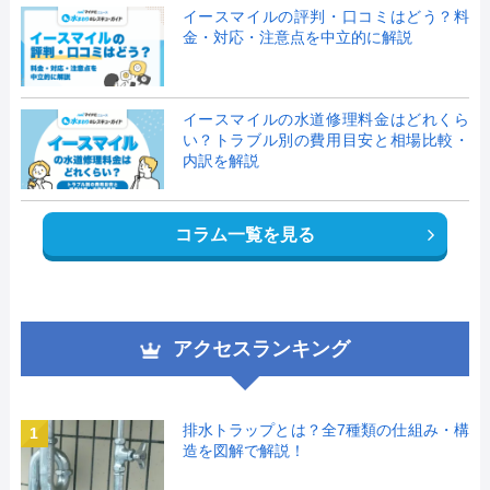
イースマイルの評判・口コミはどう？料
金・対応・注意点を中立的に解説
イースマイルの水道修理料金はどれくら
い？トラブル別の費用目安と相場比較・
内訳を解説
コラム一覧を見る
アクセスランキング
排水トラップとは？全7種類の仕組み・構
1
造を図解で解説！