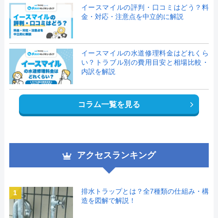
イースマイルの評判・口コミはどう？料
金・対応・注意点を中立的に解説
イースマイルの水道修理料金はどれくら
い？トラブル別の費用目安と相場比較・
内訳を解説
コラム一覧を見る
アクセスランキング
排水トラップとは？全7種類の仕組み・構
1
造を図解で解説！