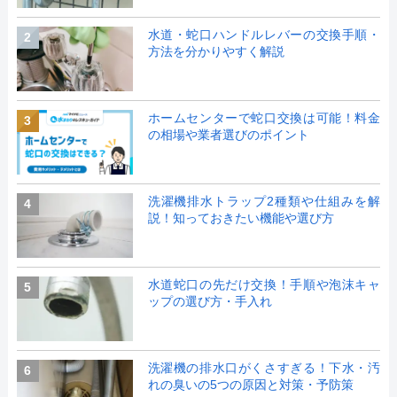
水道・蛇口ハンドルレバーの交換手順・
2
方法を分かりやすく解説
ホームセンターで蛇口交換は可能！料金
3
の相場や業者選びのポイント
洗濯機排水トラップ2種類や仕組みを解
4
説！知っておきたい機能や選び方
水道蛇口の先だけ交換！手順や泡沫キャ
5
ップの選び方・手入れ
洗濯機の排水口がくさすぎる！下水・汚
6
れの臭いの5つの原因と対策・予防策