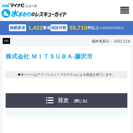
1,422
55,710
掲載業者
業者
相談件数
件以上
※2026年8月時点
PR
最終更新日： 2022.12.6
株式会社 ＭＩＴＳＵＢＡ-藤沢市
◆本ページはアフィリエイトプログラムによる収益を得ています。
目次
[閉じる]