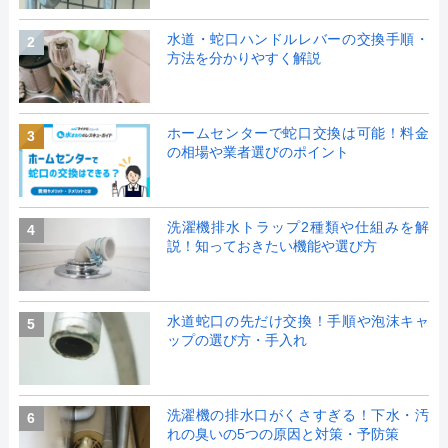
水道・蛇口ハンドルレバーの交換手順・
2
方法を分かりやすく解説
ホームセンターで蛇口交換は可能！料金
3
の相場や業者選びのポイント
洗濯機排水トラップ2種類や仕組みを解
4
説！知っておきたい機能や選び方
水道蛇口の先だけ交換！手順や泡沫キャ
5
ップの選び方・手入れ
洗濯機の排水口がくさすぎる！下水・汚
6
れの臭いの5つの原因と対策・予防策