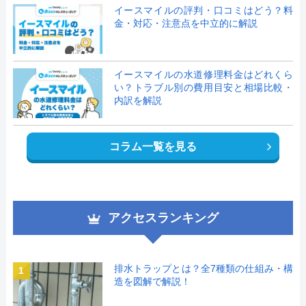
イースマイルの評判・口コミはどう？料
金・対応・注意点を中立的に解説
イースマイルの水道修理料金はどれくら
い？トラブル別の費用目安と相場比較・
内訳を解説
コラム一覧を見る
アクセスランキング
排水トラップとは？全7種類の仕組み・構
1
造を図解で解説！