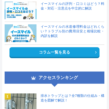
イースマイルの評判・口コミはどう？料
金・対応・注意点を中立的に解説
イースマイルの水道修理料金はどれくら
い？トラブル別の費用目安と相場比較・
内訳を解説
コラム一覧を見る
アクセスランキング
排水トラップとは？全7種類の仕組み・構
1
造を図解で解説！