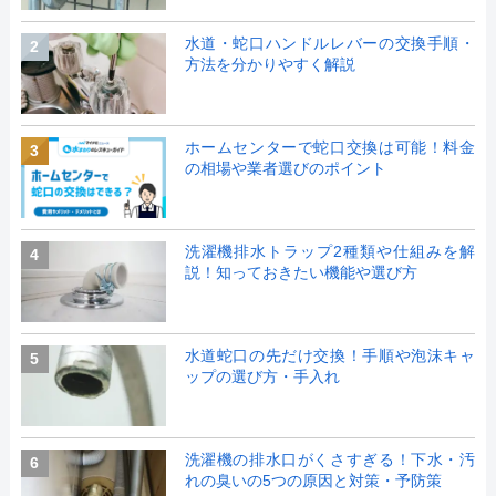
水道・蛇口ハンドルレバーの交換手順・
2
方法を分かりやすく解説
ホームセンターで蛇口交換は可能！料金
3
の相場や業者選びのポイント
洗濯機排水トラップ2種類や仕組みを解
4
説！知っておきたい機能や選び方
水道蛇口の先だけ交換！手順や泡沫キャ
5
ップの選び方・手入れ
洗濯機の排水口がくさすぎる！下水・汚
6
れの臭いの5つの原因と対策・予防策