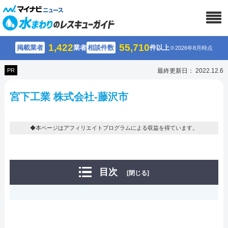
1,422
55,710
掲載業者
業者
相談件数
件以上
※2026年8月時点
PR
最終更新日： 2022.12.6
宮下工業 株式会社-藤沢市
◆本ページはアフィリエイトプログラムによる収益を得ています。
目次
[閉じる]