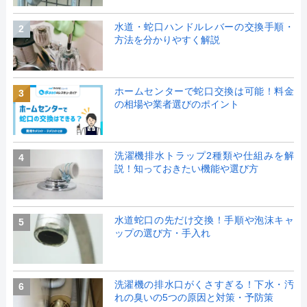
水道・蛇口ハンドルレバーの交換手順・
2
方法を分かりやすく解説
ホームセンターで蛇口交換は可能！料金
3
の相場や業者選びのポイント
洗濯機排水トラップ2種類や仕組みを解
4
説！知っておきたい機能や選び方
水道蛇口の先だけ交換！手順や泡沫キャ
5
ップの選び方・手入れ
洗濯機の排水口がくさすぎる！下水・汚
6
れの臭いの5つの原因と対策・予防策