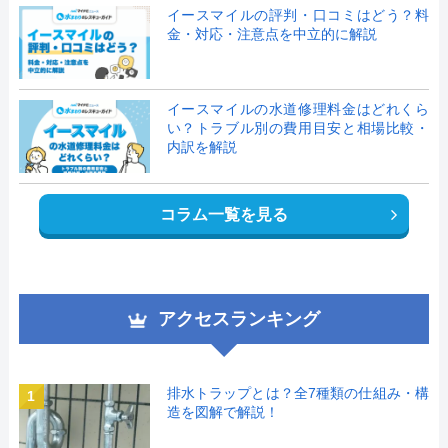
イースマイルの評判・口コミはどう？料
金・対応・注意点を中立的に解説
イースマイルの水道修理料金はどれくら
い？トラブル別の費用目安と相場比較・
内訳を解説
コラム一覧を見る
アクセスランキング
排水トラップとは？全7種類の仕組み・構
1
造を図解で解説！