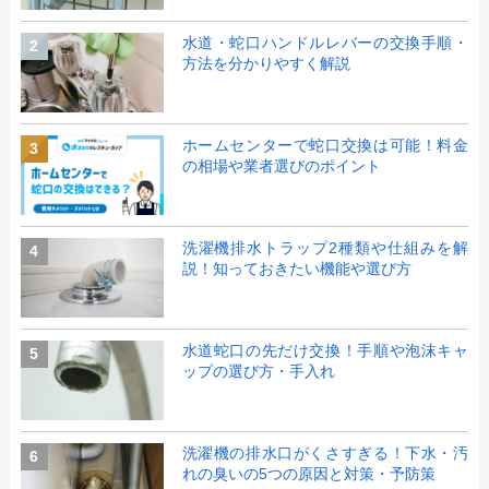
水道・蛇口ハンドルレバーの交換手順・
2
方法を分かりやすく解説
ホームセンターで蛇口交換は可能！料金
3
の相場や業者選びのポイント
洗濯機排水トラップ2種類や仕組みを解
4
説！知っておきたい機能や選び方
水道蛇口の先だけ交換！手順や泡沫キャ
5
ップの選び方・手入れ
洗濯機の排水口がくさすぎる！下水・汚
6
れの臭いの5つの原因と対策・予防策