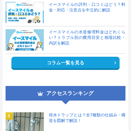
イースマイルの評判・口コミはどう？料
金・対応・注意点を中立的に解説
イースマイルの水道修理料金はどれくら
い？トラブル別の費用目安と相場比較・
内訳を解説
コラム一覧を見る
アクセスランキング
排水トラップとは？全7種類の仕組み・構
1
造を図解で解説！