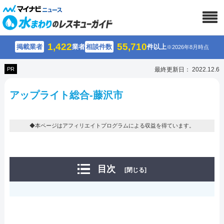
1,422
55,710
掲載業者
業者
相談件数
件以上
※2026年8月時点
PR
最終更新日： 2022.12.6
アップライト総合-藤沢市
◆本ページはアフィリエイトプログラムによる収益を得ています。
目次
[閉じる]