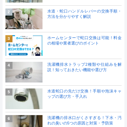
水道・蛇口ハンドルレバーの交換手順・
2
方法を分かりやすく解説
ホームセンターで蛇口交換は可能！料金
3
の相場や業者選びのポイント
洗濯機排水トラップ2種類や仕組みを解
4
説！知っておきたい機能や選び方
水道蛇口の先だけ交換！手順や泡沫キャ
5
ップの選び方・手入れ
洗濯機の排水口がくさすぎる！下水・汚
6
れの臭いの5つの原因と対策・予防策