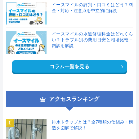
イースマイルの評判・口コミはどう？料
金・対応・注意点を中立的に解説
イースマイルの水道修理料金はどれくら
い？トラブル別の費用目安と相場比較・
内訳を解説
コラム一覧を見る
アクセスランキング
排水トラップとは？全7種類の仕組み・構
1
造を図解で解説！