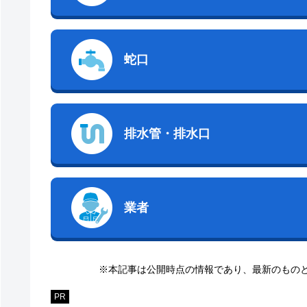
蛇口
排水管・排水口
業者
※本記事は公開時点の情報であり、最新のもの
PR