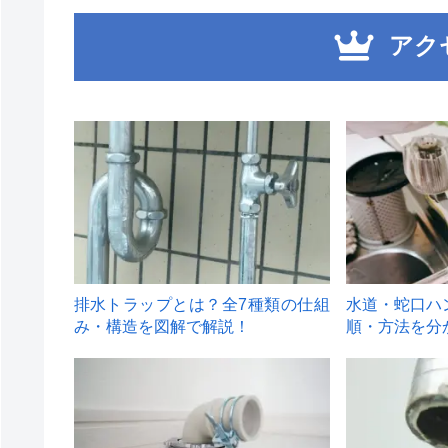
アク
1
2
排水トラップとは？全7種類の仕組
水道・蛇口ハ
み・構造を図解で解説！
順・方法を分
4
5