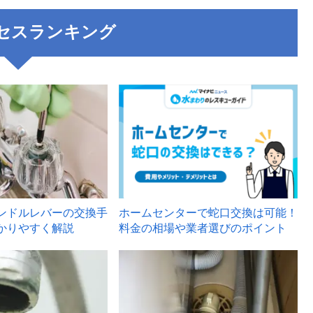
セスランキング
3
ンドルレバーの交換手
ホームセンターで蛇口交換は可能！
かりやすく解説
料金の相場や業者選びのポイント
6