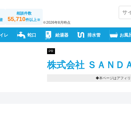
相談件数
55,710
者
件以上
※
※2026年8月時点
イレ
蛇口
給湯器
排水管
お風
PR
株式会社 ＳＡＮＤ
◆本ページはアフィリ