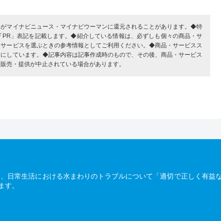
部がマイナビニュース・マイナビウーマンに還元されることがあります。◆特
「PR」表記を記載します。◆紹介している情報は、必ずしも個々の商品・サ
・サービスを選ぶときの参考情報としてご利用ください。◆商品・サービスス
考にしています。◆記事内容は記事作成時のもので、その後、商品・サービス
、販売・提供が中止されている場合があります。
は、日常生活における水まわりのトラブルについて「適切で正しく有益
ます。