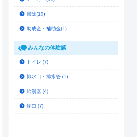
掃除(19)
助成金・補助金(1)
みんなの体験談
トイレ
(7)
排水口・排水管
(1)
給湯器
(4)
蛇口
(7)