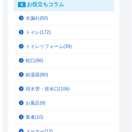
お役立ちコラム
水漏れ(60)
トイレ(172)
トイレリフォーム(39)
蛇口(96)
給湯器(80)
排水管・排水口(106)
お風呂(9)
業者(10)
メーカー(12)