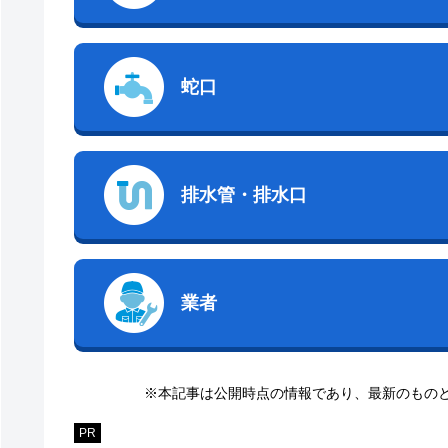
蛇口
排水管・排水口
業者
※本記事は公開時点の情報であり、最新のもの
PR