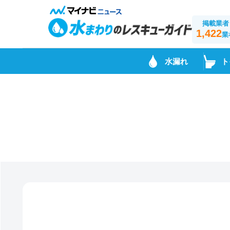
掲載業者
1,422
業
水漏れ
ト