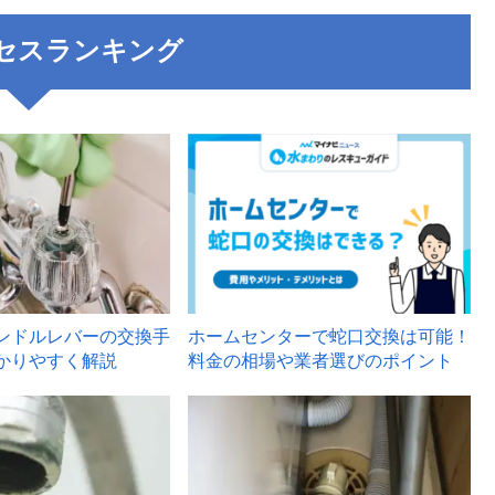
セスランキング
3
ンドルレバーの交換手
ホームセンターで蛇口交換は可能！
かりやすく解説
料金の相場や業者選びのポイント
6