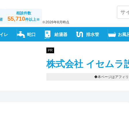
相談件数
55,710
者
件以上
※
※2026年8月時点
イレ
蛇口
給湯器
排水管
お風
PR
株式会社 イセムラ
◆本ページはアフィリ