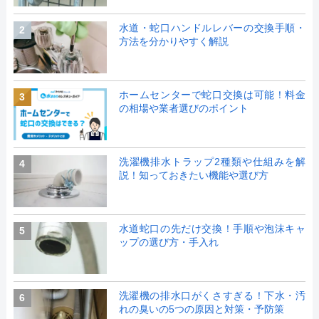
水道・蛇口ハンドルレバーの交換手順・
2
方法を分かりやすく解説
ホームセンターで蛇口交換は可能！料金
3
の相場や業者選びのポイント
洗濯機排水トラップ2種類や仕組みを解
4
説！知っておきたい機能や選び方
水道蛇口の先だけ交換！手順や泡沫キャ
5
ップの選び方・手入れ
洗濯機の排水口がくさすぎる！下水・汚
6
れの臭いの5つの原因と対策・予防策