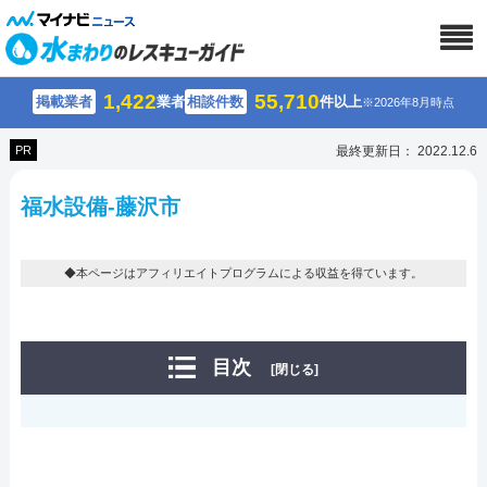
1,422
55,710
掲載業者
業者
相談件数
件以上
※2026年8月時点
PR
最終更新日： 2022.12.6
福水設備-藤沢市
◆本ページはアフィリエイトプログラムによる収益を得ています。
目次
[閉じる]