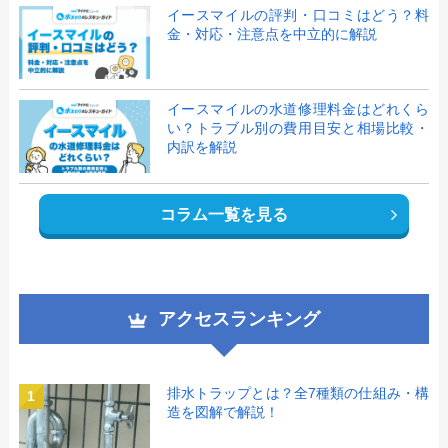
イースマイルの評判・口コミはどう？料
金・対応・注意点を中立的に解説
イースマイルの水道修理料金はどれくら
い？トラブル別の費用目安と相場比較・
内訳を解説
コラム一覧を見る
アクセスランキング
排水トラップとは？全7種類の仕組み・構
1
造を図解で解説！