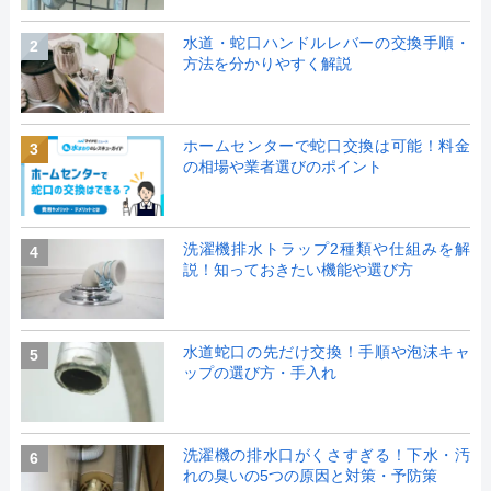
水道・蛇口ハンドルレバーの交換手順・
2
方法を分かりやすく解説
ホームセンターで蛇口交換は可能！料金
3
の相場や業者選びのポイント
洗濯機排水トラップ2種類や仕組みを解
4
説！知っておきたい機能や選び方
水道蛇口の先だけ交換！手順や泡沫キャ
5
ップの選び方・手入れ
洗濯機の排水口がくさすぎる！下水・汚
6
れの臭いの5つの原因と対策・予防策