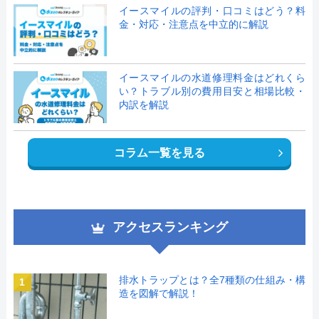
イースマイルの評判・口コミはどう？料
金・対応・注意点を中立的に解説
イースマイルの水道修理料金はどれくら
い？トラブル別の費用目安と相場比較・
内訳を解説
コラム一覧を見る
アクセスランキング
排水トラップとは？全7種類の仕組み・構
1
造を図解で解説！