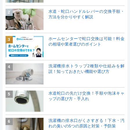
水道・蛇口ハンドルレバーの交換手順・
2
方法を分かりやすく解説
ホームセンターで蛇口交換は可能！料金
3
の相場や業者選びのポイント
洗濯機排水トラップ2種類や仕組みを解
4
説！知っておきたい機能や選び方
水道蛇口の先だけ交換！手順や泡沫キャ
5
ップの選び方・手入れ
洗濯機の排水口がくさすぎる！下水・汚
6
れの臭いの5つの原因と対策・予防策