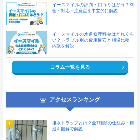
イースマイルの評判・口コミはどう？料
金・対応・注意点を中立的に解説
イースマイルの水道修理料金はどれくら
い？トラブル別の費用目安と相場比較・
内訳を解説
コラム一覧を見る
アクセスランキング
排水トラップとは？全7種類の仕組み・構
1
造を図解で解説！