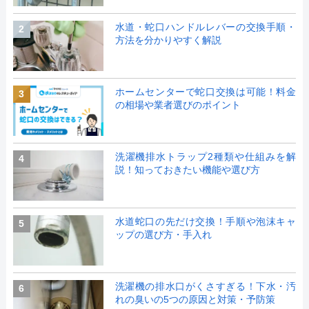
水道・蛇口ハンドルレバーの交換手順・
2
方法を分かりやすく解説
ホームセンターで蛇口交換は可能！料金
3
の相場や業者選びのポイント
洗濯機排水トラップ2種類や仕組みを解
4
説！知っておきたい機能や選び方
水道蛇口の先だけ交換！手順や泡沫キャ
5
ップの選び方・手入れ
洗濯機の排水口がくさすぎる！下水・汚
6
れの臭いの5つの原因と対策・予防策