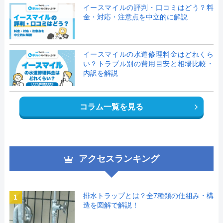
イースマイルの評判・口コミはどう？料
金・対応・注意点を中立的に解説
イースマイルの水道修理料金はどれくら
い？トラブル別の費用目安と相場比較・
内訳を解説
コラム一覧を見る
アクセスランキング
排水トラップとは？全7種類の仕組み・構
1
造を図解で解説！