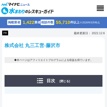
1,422
55,710
掲載業者
業者
相談件数
件以上
※2026年8月時点
PR
最終更新日： 2022.12.6
株式会社 丸三工営-藤沢市
◆本ページはアフィリエイトプログラムによる収益を得ています。
目次
[閉じる]