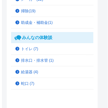
掃除(19)
助成金・補助金(1)
みんなの体験談
トイレ
(7)
排水口・排水管
(1)
給湯器
(4)
蛇口
(7)