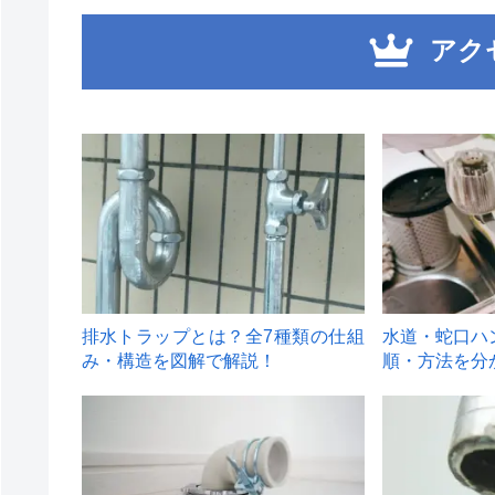
アク
1
2
排水トラップとは？全7種類の仕組
水道・蛇口ハ
み・構造を図解で解説！
順・方法を分
4
5