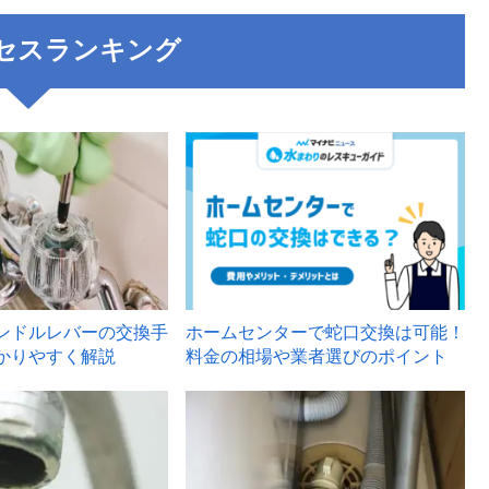
セスランキング
3
ンドルレバーの交換手
ホームセンターで蛇口交換は可能！
かりやすく解説
料金の相場や業者選びのポイント
6