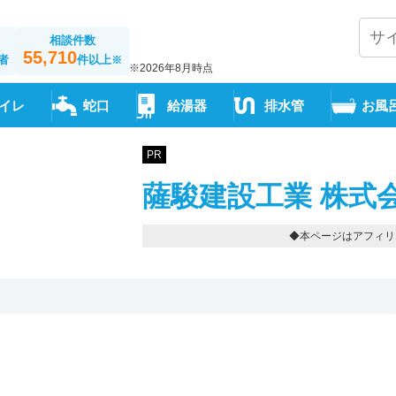
相談件数
55,710
者
件以上
※
※2026年8月時点
イレ
蛇口
給湯器
排水管
お風
PR
薩駿建設工業 株式
◆本ページはアフィリ