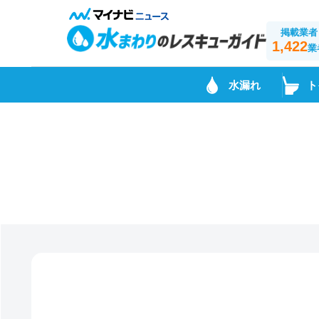
掲載業者
1,422
業
水漏れ
ト