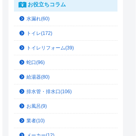
お役立ちコラム
水漏れ(60)
トイレ(172)
トイレリフォーム(39)
蛇口(96)
給湯器(80)
排水管・排水口(106)
お風呂(9)
業者(10)
メーカー(12)