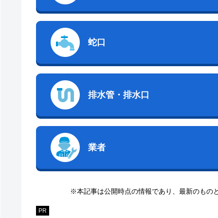
蛇口
排水管・排水口
業者
※本記事は公開時点の情報であり、最新のもの
PR