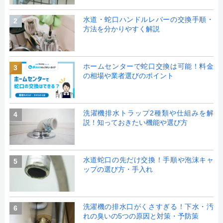
水道・蛇口ハンドルレバーの交換手順・
2
方法を分かりやすく解説
ホームセンターで蛇口交換は可能！料金
3
の相場や業者選びのポイント
洗濯機排水トラップ2種類や仕組みを解
4
説！知っておきたい機能や選び方
水道蛇口の先だけ交換！手順や泡沫キャ
5
ップの選び方・手入れ
洗濯機の排水口がくさすぎる！下水・汚
6
れの臭いの5つの原因と対策・予防策