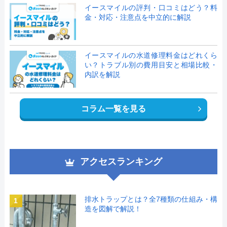
イースマイルの評判・口コミはどう？料
金・対応・注意点を中立的に解説
イースマイルの水道修理料金はどれくら
い？トラブル別の費用目安と相場比較・
内訳を解説
コラム一覧を見る
アクセスランキング
排水トラップとは？全7種類の仕組み・構
1
造を図解で解説！