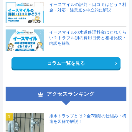
イースマイルの評判・口コミはどう？料
金・対応・注意点を中立的に解説
イースマイルの水道修理料金はどれくら
い？トラブル別の費用目安と相場比較・
内訳を解説
コラム一覧を見る
アクセスランキング
排水トラップとは？全7種類の仕組み・構
1
造を図解で解説！