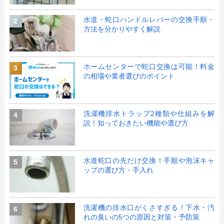
水道・蛇口ハンドルレバーの交換手順・
2
方法を分かりやすく解説
ホームセンターで蛇口交換は可能！料金
3
の相場や業者選びのポイント
洗濯機排水トラップ2種類や仕組みを解
4
説！知っておきたい機能や選び方
水道蛇口の先だけ交換！手順や泡沫キャ
5
ップの選び方・手入れ
洗濯機の排水口がくさすぎる！下水・汚
6
れの臭いの5つの原因と対策・予防策