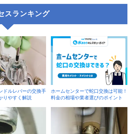
セスランキング
3
ンドルレバーの交換手
ホームセンターで蛇口交換は可能！
かりやすく解説
料金の相場や業者選びのポイント
6