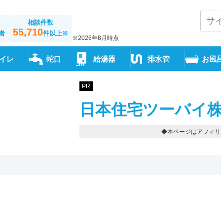
相談件数
55,710
者
件以上
※
※2026年8月時点
イレ
蛇口
給湯器
排水管
お風
PR
日本住宅ツーバイ株
◆本ページはアフィリ