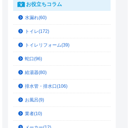
お役立ちコラム
水漏れ(60)
トイレ(172)
トイレリフォーム(39)
蛇口(96)
給湯器(80)
排水管・排水口(106)
お風呂(9)
業者(10)
メーカー(12)