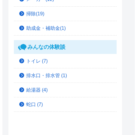
掃除(19)
助成金・補助金(1)
みんなの体験談
トイレ
(7)
排水口・排水管
(1)
給湯器
(4)
蛇口
(7)