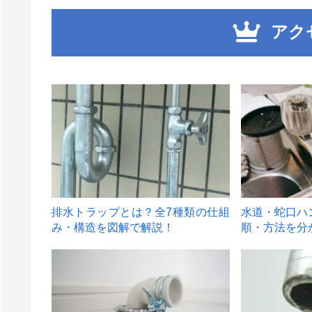
アク
1
2
排水トラップとは？全7種類の仕組
水道・蛇口ハ
み・構造を図解で解説！
順・方法を分
4
5