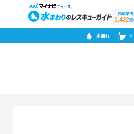
掲載業者
1,422
業
水漏れ
ト