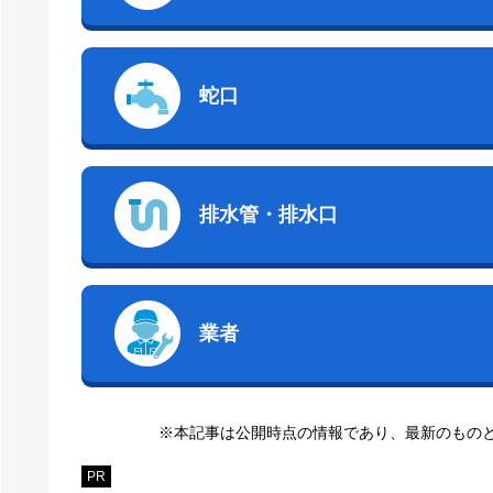
蛇口
排水管・排水口
業者
※本記事は公開時点の情報であり、最新のもの
PR