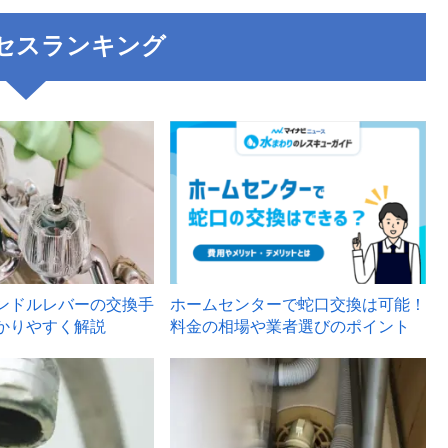
セスランキング
3
ンドルレバーの交換手
ホームセンターで蛇口交換は可能！
かりやすく解説
料金の相場や業者選びのポイント
6