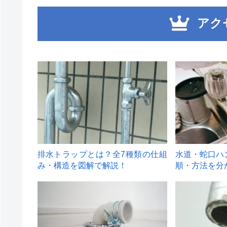
アク
1
2
排水トラップとは？全7種類の仕組
水道・蛇口ハ
み・構造を図解で解説！
順・方法を分
4
5