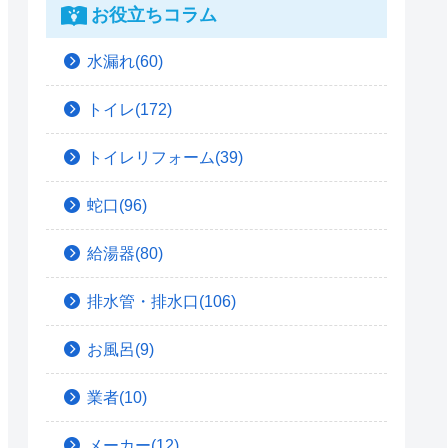
お役立ちコラム
水漏れ(60)
トイレ(172)
トイレリフォーム(39)
蛇口(96)
給湯器(80)
排水管・排水口(106)
お風呂(9)
業者(10)
メーカー(12)