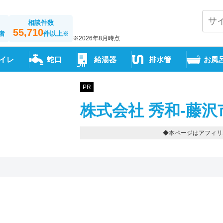
相談件数
55,710
者
件以上
※
※2026年8月時点
イレ
蛇口
給湯器
排水管
お風
PR
株式会社 秀和-藤沢
◆本ページはアフィリ