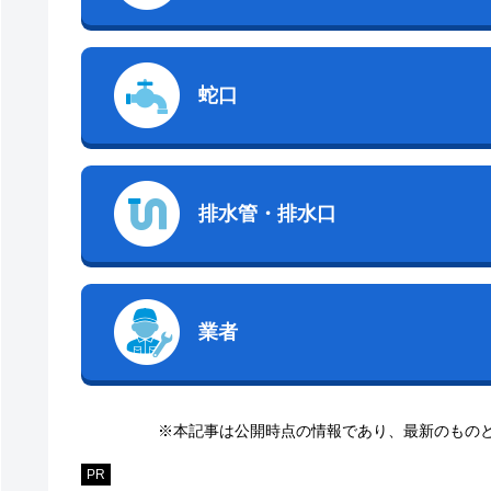
蛇口
排水管・排水口
業者
※本記事は公開時点の情報であり、最新のもの
PR