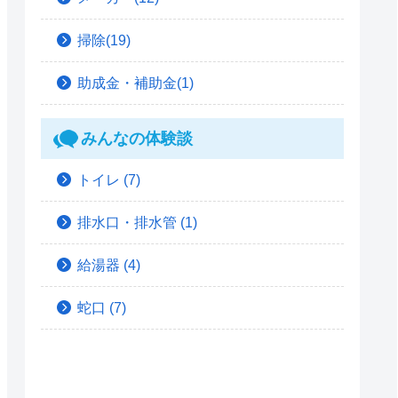
掃除(19)
助成金・補助金(1)
みんなの体験談
トイレ
(7)
排水口・排水管
(1)
給湯器
(4)
蛇口
(7)