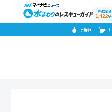
掲載業者
1,422
業
水漏れ
ト