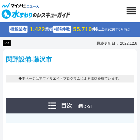
1,422
55,710
掲載業者
業者
相談件数
件以上
※2026年8月時点
PR
最終更新日： 2022.12.6
関野設備-藤沢市
◆本ページはアフィリエイトプログラムによる収益を得ています。
目次
[閉じる]