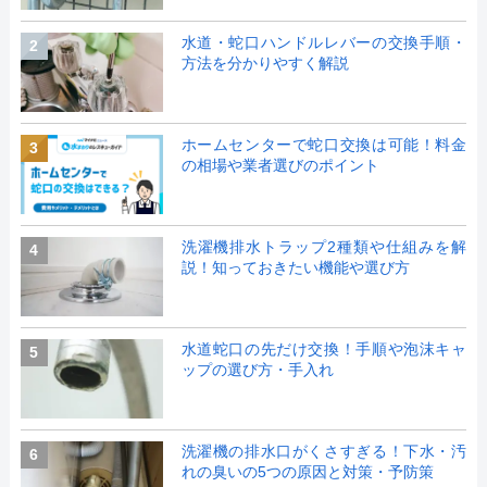
水道・蛇口ハンドルレバーの交換手順・
2
方法を分かりやすく解説
ホームセンターで蛇口交換は可能！料金
3
の相場や業者選びのポイント
洗濯機排水トラップ2種類や仕組みを解
4
説！知っておきたい機能や選び方
水道蛇口の先だけ交換！手順や泡沫キャ
5
ップの選び方・手入れ
洗濯機の排水口がくさすぎる！下水・汚
6
れの臭いの5つの原因と対策・予防策