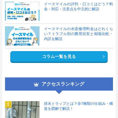
イースマイルの評判・口コミはどう？料
金・対応・注意点を中立的に解説
イースマイルの水道修理料金はどれくら
い？トラブル別の費用目安と相場比較・
内訳を解説
コラム一覧を見る
アクセスランキング
排水トラップとは？全7種類の仕組み・構
1
造を図解で解説！