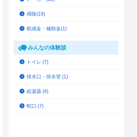
掃除(19)
助成金・補助金(1)
みんなの体験談
トイレ
(7)
排水口・排水管
(1)
給湯器
(4)
蛇口
(7)