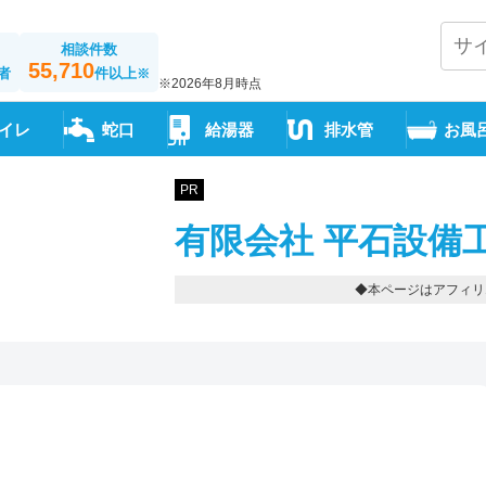
相談件数
55,710
者
件以上
※
※2026年8月時点
イレ
蛇口
給湯器
排水管
お風
PR
有限会社 平石設備
◆本ページはアフィリ