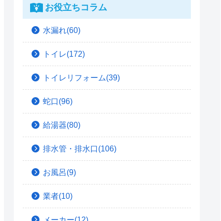
お役立ちコラム
水漏れ(60)
トイレ(172)
トイレリフォーム(39)
蛇口(96)
給湯器(80)
排水管・排水口(106)
お風呂(9)
業者(10)
メーカー(12)