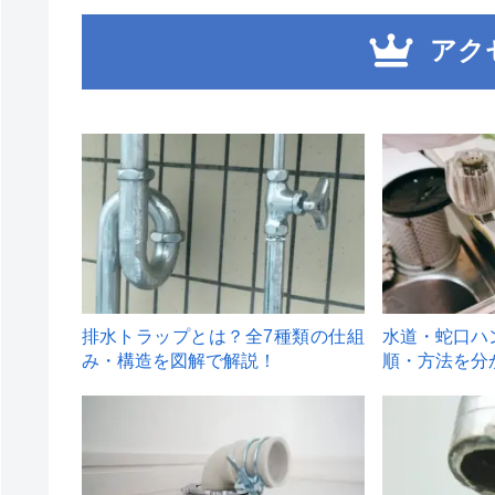
アク
1
2
排水トラップとは？全7種類の仕組
水道・蛇口ハ
み・構造を図解で解説！
順・方法を分
4
5