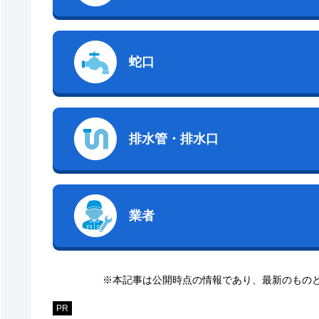
蛇口
排水管・排水口
業者
※本記事は公開時点の情報であり、最新のもの
PR