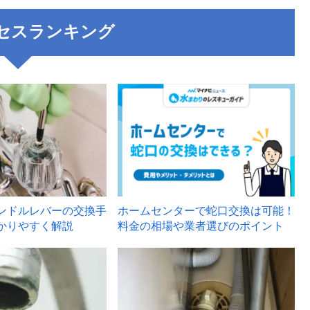
セスランキング
3
ンドルレバーの交換手
ホームセンターで蛇口交換は可能！
かりやすく解説
料金の相場や業者選びのポイント
6