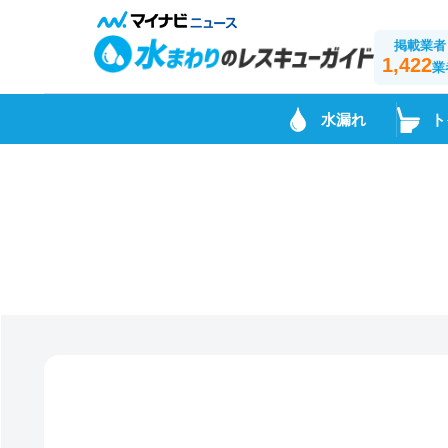
掲載業者
1,422
業
水漏れ
ト