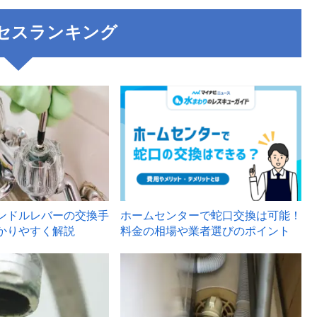
セスランキング
3
ンドルレバーの交換手
ホームセンターで蛇口交換は可能！
かりやすく解説
料金の相場や業者選びのポイント
6