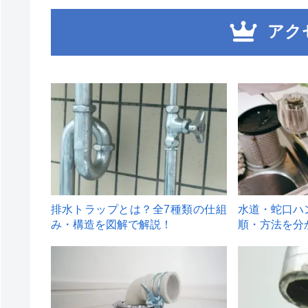
アク
1
2
排水トラップとは？全7種類の仕組
水道・蛇口ハ
み・構造を図解で解説！
順・方法を分
4
5