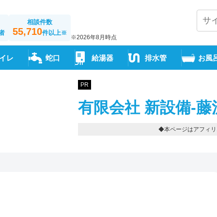
相談件数
55,710
者
件以上
※
※2026年8月時点
イレ
蛇口
給湯器
排水管
お風
PR
有限会社 新設備-藤
◆本ページはアフィリ