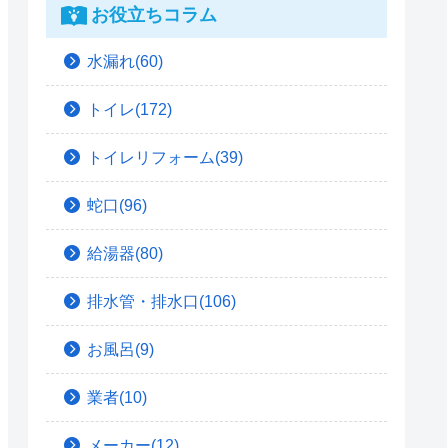
お役立ちコラム
水漏れ(60)
トイレ(172)
トイレリフォーム(39)
蛇口(96)
給湯器(80)
排水管・排水口(106)
お風呂(9)
業者(10)
メーカー(12)