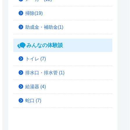
掃除(19)
助成金・補助金(1)
みんなの体験談
トイレ
(7)
排水口・排水管
(1)
給湯器
(4)
蛇口
(7)