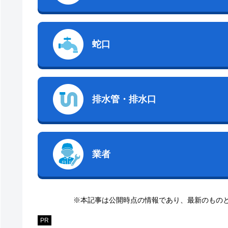
蛇口
排水管・排水口
業者
※本記事は公開時点の情報であり、最新のもの
PR