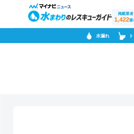
掲載業者
1,422
業
水漏れ
ト