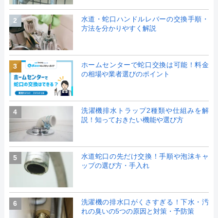
水道・蛇口ハンドルレバーの交換手順・
2
方法を分かりやすく解説
ホームセンターで蛇口交換は可能！料金
3
の相場や業者選びのポイント
洗濯機排水トラップ2種類や仕組みを解
4
説！知っておきたい機能や選び方
水道蛇口の先だけ交換！手順や泡沫キャ
5
ップの選び方・手入れ
洗濯機の排水口がくさすぎる！下水・汚
6
れの臭いの5つの原因と対策・予防策