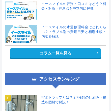
イースマイルの評判・口コミはどう？料
金・対応・注意点を中立的に解説
イースマイルの水道修理料金はどれくら
い？トラブル別の費用目安と相場比較・
内訳を解説
コラム一覧を見る
アクセスランキング
排水トラップとは？全7種類の仕組み・構
1
造を図解で解説！