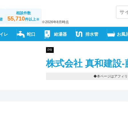
相談件数
55,710
者
件以上
※
※2026年8月時点
イレ
蛇口
給湯器
排水管
お風
PR
株式会社 真和建設-
◆本ページはアフィリ