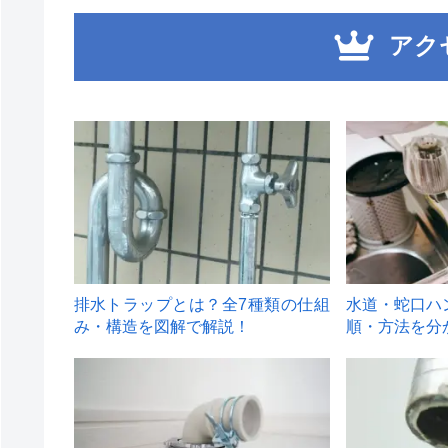
アク
1
2
排水トラップとは？全7種類の仕組
水道・蛇口ハ
み・構造を図解で解説！
順・方法を分
4
5