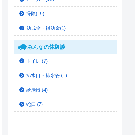
掃除(19)
助成金・補助金(1)
みんなの体験談
トイレ
(7)
排水口・排水管
(1)
給湯器
(4)
蛇口
(7)