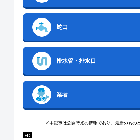
蛇口
排水管・排水口
業者
※本記事は公開時点の情報であり、最新のもの
PR