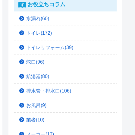
お役立ちコラム
水漏れ(60)
トイレ(172)
トイレリフォーム(39)
蛇口(96)
給湯器(80)
排水管・排水口(106)
お風呂(9)
業者(10)
メーカー(12)