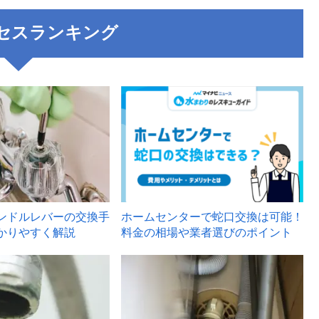
セスランキング
3
ンドルレバーの交換手
ホームセンターで蛇口交換は可能！
かりやすく解説
料金の相場や業者選びのポイント
6