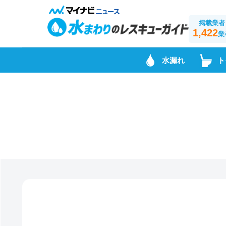
掲載業者
1,422
業
水漏れ
ト