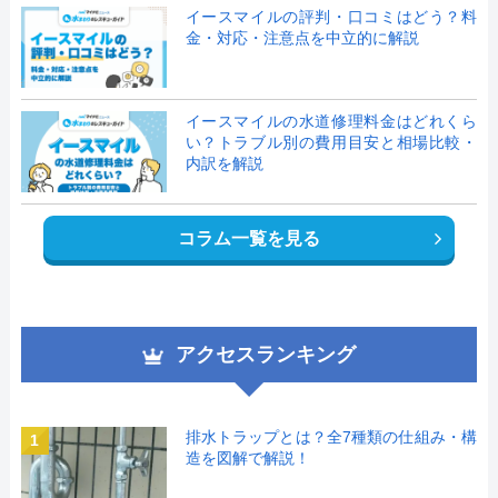
イースマイルの評判・口コミはどう？料
金・対応・注意点を中立的に解説
イースマイルの水道修理料金はどれくら
い？トラブル別の費用目安と相場比較・
内訳を解説
コラム一覧を見る
アクセスランキング
排水トラップとは？全7種類の仕組み・構
1
造を図解で解説！