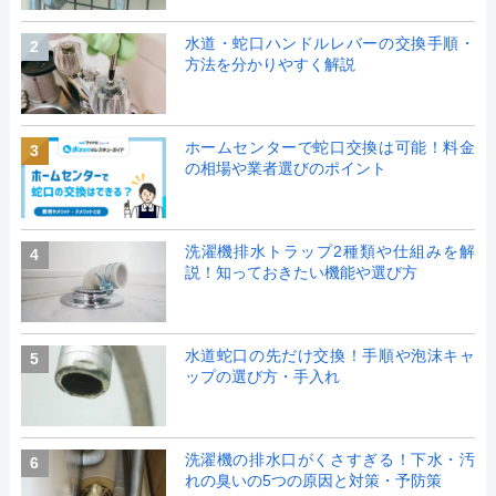
水道・蛇口ハンドルレバーの交換手順・
2
方法を分かりやすく解説
ホームセンターで蛇口交換は可能！料金
3
の相場や業者選びのポイント
洗濯機排水トラップ2種類や仕組みを解
4
説！知っておきたい機能や選び方
水道蛇口の先だけ交換！手順や泡沫キャ
5
ップの選び方・手入れ
洗濯機の排水口がくさすぎる！下水・汚
6
れの臭いの5つの原因と対策・予防策