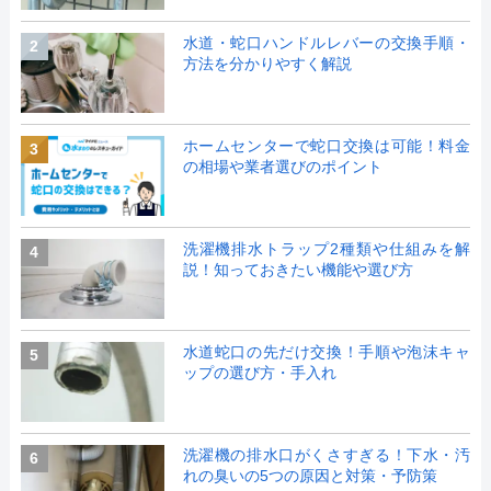
水道・蛇口ハンドルレバーの交換手順・
2
方法を分かりやすく解説
ホームセンターで蛇口交換は可能！料金
3
の相場や業者選びのポイント
洗濯機排水トラップ2種類や仕組みを解
4
説！知っておきたい機能や選び方
水道蛇口の先だけ交換！手順や泡沫キャ
5
ップの選び方・手入れ
洗濯機の排水口がくさすぎる！下水・汚
6
れの臭いの5つの原因と対策・予防策