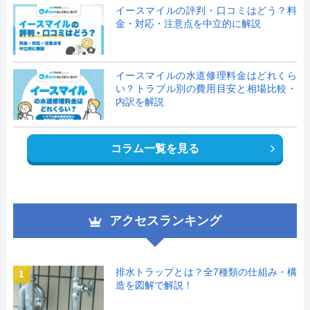
イースマイルの評判・口コミはどう？料
金・対応・注意点を中立的に解説
イースマイルの水道修理料金はどれくら
い？トラブル別の費用目安と相場比較・
内訳を解説
コラム一覧を見る
アクセスランキング
排水トラップとは？全7種類の仕組み・構
1
造を図解で解説！