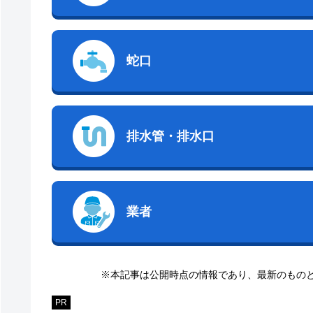
蛇口
排水管・排水口
業者
※本記事は公開時点の情報であり、最新のもの
PR