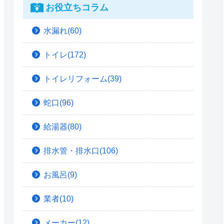
お役立ちコラム
水漏れ(60)
トイレ(172)
トイレリフォーム(39)
蛇口(96)
給湯器(80)
排水管・排水口(106)
お風呂(9)
業者(10)
メーカー(12)