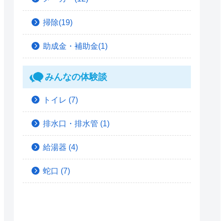
掃除(19)
助成金・補助金(1)
みんなの体験談
トイレ
(7)
排水口・排水管
(1)
給湯器
(4)
蛇口
(7)