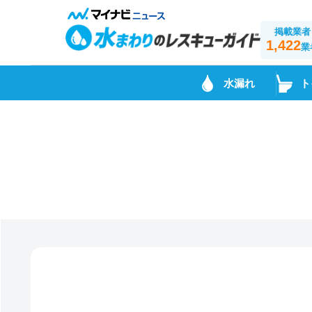
掲載業者
1,422
業
水漏れ
ト