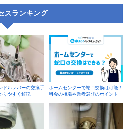
セスランキング
3
ンドルレバーの交換手
ホームセンターで蛇口交換は可能！
かりやすく解説
料金の相場や業者選びのポイント
6