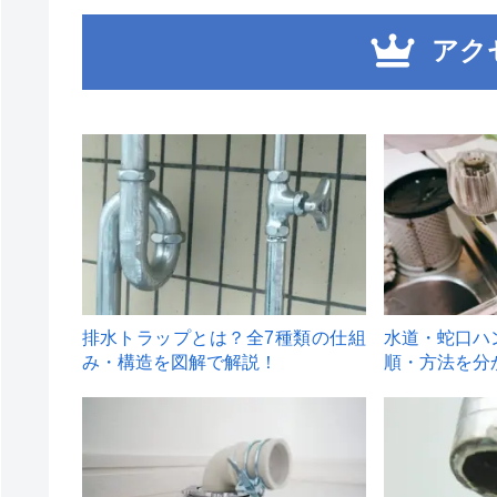
アク
1
2
排水トラップとは？全7種類の仕組
水道・蛇口ハ
み・構造を図解で解説！
順・方法を分
4
5