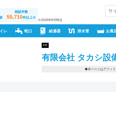
相談件数
55,710
者
件以上
※
※2026年8月時点
イレ
蛇口
給湯器
排水管
お風
PR
有限会社 タカシ設
◆本ページはアフィリ