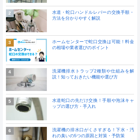
水道・蛇口ハンドルレバーの交換手順・
2
方法を分かりやすく解説
ホームセンターで蛇口交換は可能！料金
3
の相場や業者選びのポイント
洗濯機排水トラップ2種類や仕組みを解
4
説！知っておきたい機能や選び方
水道蛇口の先だけ交換！手順や泡沫キャ
5
ップの選び方・手入れ
洗濯機の排水口がくさすぎる！下水・汚
6
れの臭いの5つの原因と対策・予防策