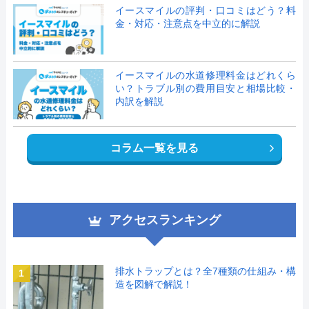
イースマイルの評判・口コミはどう？料
金・対応・注意点を中立的に解説
イースマイルの水道修理料金はどれくら
い？トラブル別の費用目安と相場比較・
内訳を解説
コラム一覧を見る
アクセスランキング
排水トラップとは？全7種類の仕組み・構
1
造を図解で解説！