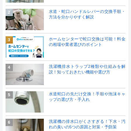
水道・蛇口ハンドルレバーの交換手順・
2
方法を分かりやすく解説
ホームセンターで蛇口交換は可能！料金
3
の相場や業者選びのポイント
洗濯機排水トラップ2種類や仕組みを解
4
説！知っておきたい機能や選び方
水道蛇口の先だけ交換！手順や泡沫キャ
5
ップの選び方・手入れ
洗濯機の排水口がくさすぎる！下水・汚
6
れの臭いの5つの原因と対策・予防策