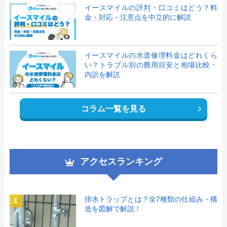
イースマイルの評判・口コミはどう？料
金・対応・注意点を中立的に解説
イースマイルの水道修理料金はどれくら
い？トラブル別の費用目安と相場比較・
内訳を解説
コラム一覧を見る
アクセスランキング
排水トラップとは？全7種類の仕組み・構
1
造を図解で解説！