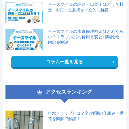
イースマイルの評判・口コミはどう？料
金・対応・注意点を中立的に解説
イースマイルの水道修理料金はどれくら
い？トラブル別の費用目安と相場比較・
内訳を解説
コラム一覧を見る
アクセスランキング
排水トラップとは？全7種類の仕組み・構
1
造を図解で解説！