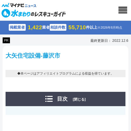
1,422
55,710
掲載業者
業者
相談件数
件以上
※2026年8月時点
PR
最終更新日： 2022.12.6
大矢住宅設備-藤沢市
◆本ページはアフィリエイトプログラムによる収益を得ています。
目次
[閉じる]