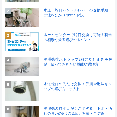
水道・蛇口ハンドルレバーの交換手順・
2
方法を分かりやすく解説
ホームセンターで蛇口交換は可能！料金
3
の相場や業者選びのポイント
洗濯機排水トラップ2種類や仕組みを解
4
説！知っておきたい機能や選び方
水道蛇口の先だけ交換！手順や泡沫キャ
5
ップの選び方・手入れ
洗濯機の排水口がくさすぎる！下水・汚
6
れの臭いの5つの原因と対策・予防策