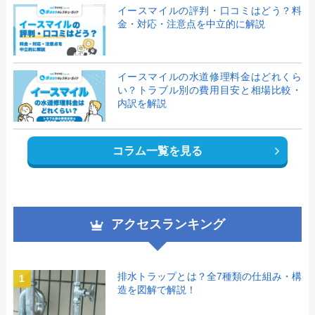
イースマイルの評判・口コミはどう？料
金・対応・注意点を中立的に解説
イースマイルの水道修理料金はどれくら
い？トラブル別の費用目安と相場比較・
内訳を解説
コラム一覧を見る
アクセスランキング
排水トラップとは？全7種類の仕組み・構
1
造を図解で解説！