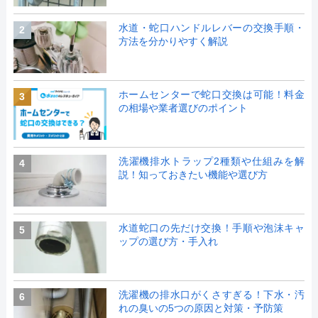
水道・蛇口ハンドルレバーの交換手順・
2
方法を分かりやすく解説
ホームセンターで蛇口交換は可能！料金
3
の相場や業者選びのポイント
洗濯機排水トラップ2種類や仕組みを解
4
説！知っておきたい機能や選び方
水道蛇口の先だけ交換！手順や泡沫キャ
5
ップの選び方・手入れ
洗濯機の排水口がくさすぎる！下水・汚
6
れの臭いの5つの原因と対策・予防策