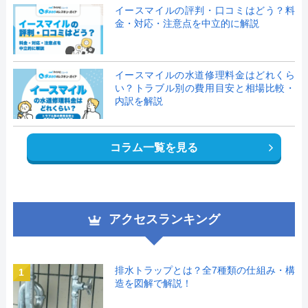
イースマイルの評判・口コミはどう？料
金・対応・注意点を中立的に解説
イースマイルの水道修理料金はどれくら
い？トラブル別の費用目安と相場比較・
内訳を解説
コラム一覧を見る
アクセスランキング
排水トラップとは？全7種類の仕組み・構
1
造を図解で解説！