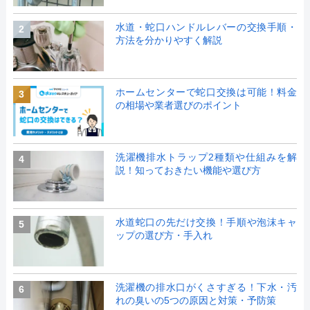
水道・蛇口ハンドルレバーの交換手順・
2
方法を分かりやすく解説
ホームセンターで蛇口交換は可能！料金
3
の相場や業者選びのポイント
洗濯機排水トラップ2種類や仕組みを解
4
説！知っておきたい機能や選び方
水道蛇口の先だけ交換！手順や泡沫キャ
5
ップの選び方・手入れ
洗濯機の排水口がくさすぎる！下水・汚
6
れの臭いの5つの原因と対策・予防策