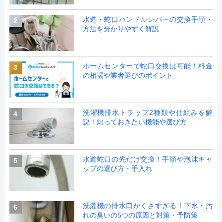
水道・蛇口ハンドルレバーの交換手順・
2
方法を分かりやすく解説
ホームセンターで蛇口交換は可能！料金
3
の相場や業者選びのポイント
洗濯機排水トラップ2種類や仕組みを解
4
説！知っておきたい機能や選び方
水道蛇口の先だけ交換！手順や泡沫キャ
5
ップの選び方・手入れ
洗濯機の排水口がくさすぎる！下水・汚
6
れの臭いの5つの原因と対策・予防策