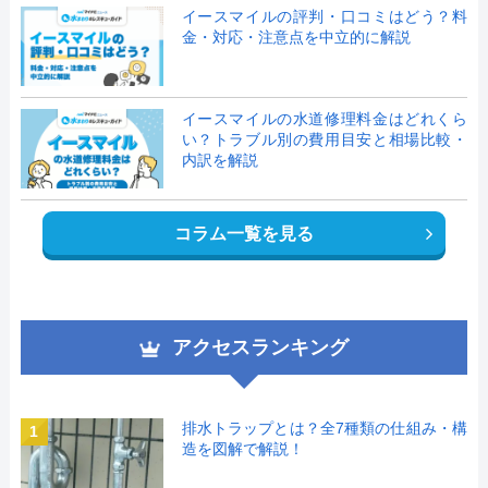
イースマイルの評判・口コミはどう？料
金・対応・注意点を中立的に解説
イースマイルの水道修理料金はどれくら
い？トラブル別の費用目安と相場比較・
内訳を解説
コラム一覧を見る
アクセスランキング
排水トラップとは？全7種類の仕組み・構
1
造を図解で解説！