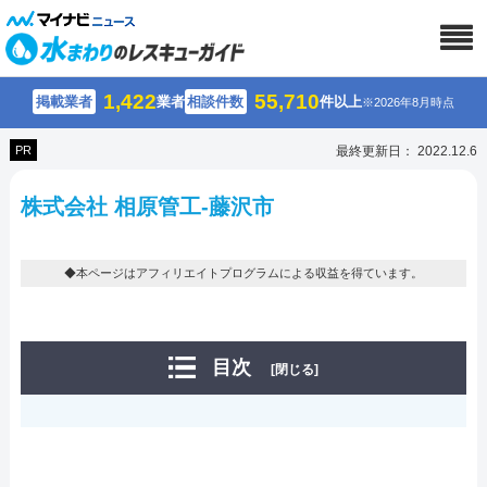
1,422
55,710
掲載業者
業者
相談件数
件以上
※2026年8月時点
PR
最終更新日： 2022.12.6
株式会社 相原管工-藤沢市
◆本ページはアフィリエイトプログラムによる収益を得ています。
目次
[閉じる]