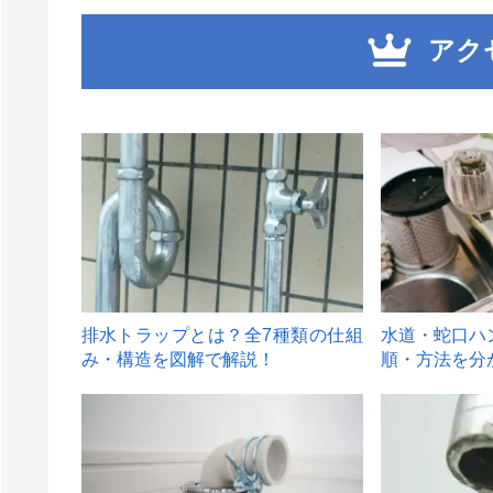
アク
1
2
排水トラップとは？全7種類の仕組
水道・蛇口ハ
み・構造を図解で解説！
順・方法を分
4
5