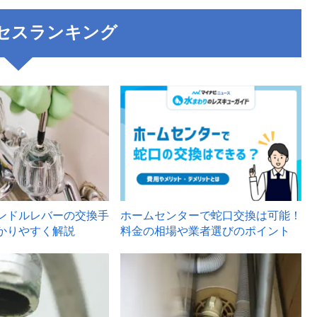
セスランキング
3
ンドルレバーの交換手
ホームセンターで蛇口交換は可能！
かりやすく解説
料金の相場や業者選びのポイント
6