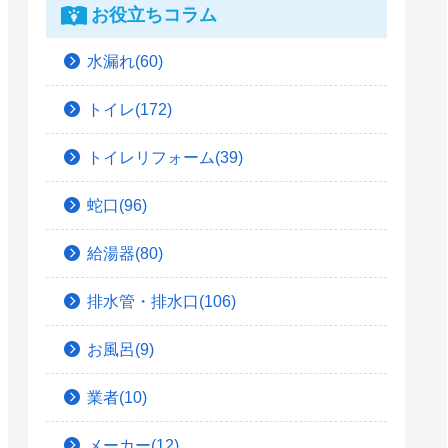
お役立ちコラム
水漏れ(60)
トイレ(172)
トイレリフォーム(39)
蛇口(96)
給湯器(80)
排水管・排水口(106)
お風呂(9)
業者(10)
メーカー(12)