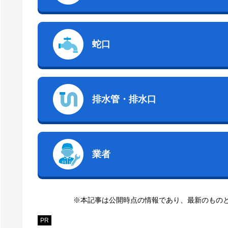
蛇口
排水管・排水口
業者
※本記事は公開時点の情報であり、最新のもの
PR