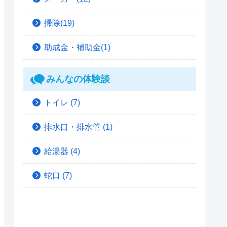
掃除(19)
助成金・補助金(1)
みんなの体験談
トイレ
(7)
排水口・排水管
(1)
給湯器
(4)
蛇口
(7)