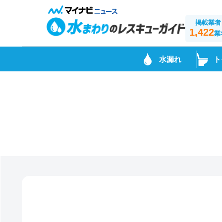
掲載業者
1,422
業
水漏れ
ト