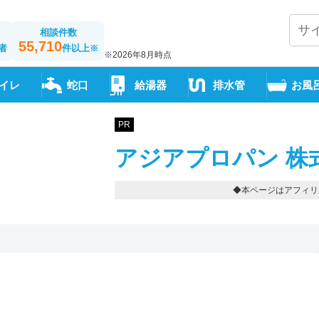
相談件数
55,710
者
件以上
※
※2026年8月時点
イレ
蛇口
給湯器
排水管
お風
PR
アジアプロパン 株
◆本ページはアフィリ