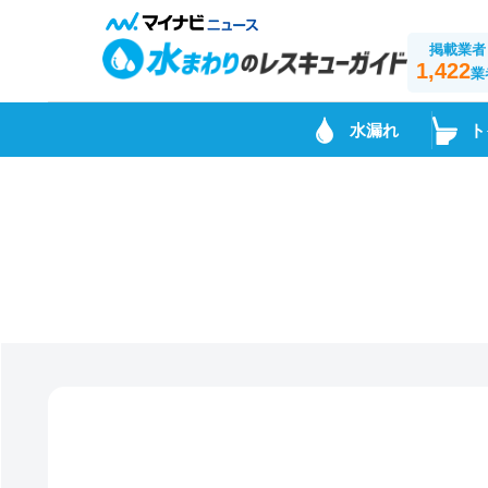
掲載業者
1,422
業
水漏れ
ト