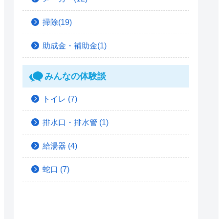
掃除(19)
助成金・補助金(1)
みんなの体験談
トイレ
(7)
排水口・排水管
(1)
給湯器
(4)
蛇口
(7)