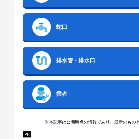
蛇口
排水管・排水口
業者
※本記事は公開時点の情報であり、最新のもの
PR