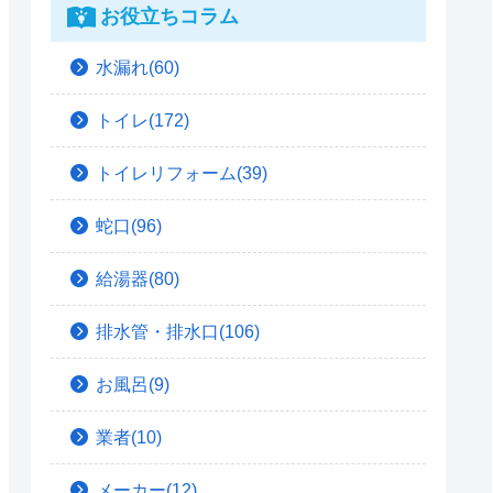
お役立ちコラム
水漏れ(60)
トイレ(172)
トイレリフォーム(39)
蛇口(96)
給湯器(80)
排水管・排水口(106)
お風呂(9)
業者(10)
メーカー(12)