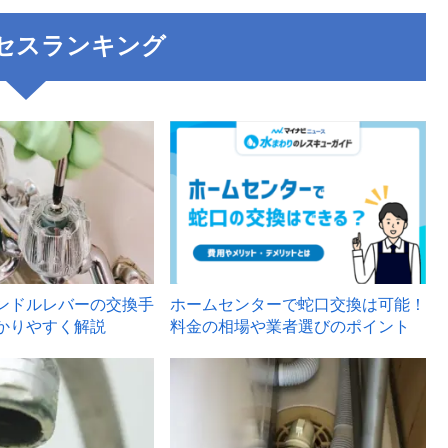
セスランキング
3
ンドルレバーの交換手
ホームセンターで蛇口交換は可能！
かりやすく解説
料金の相場や業者選びのポイント
6