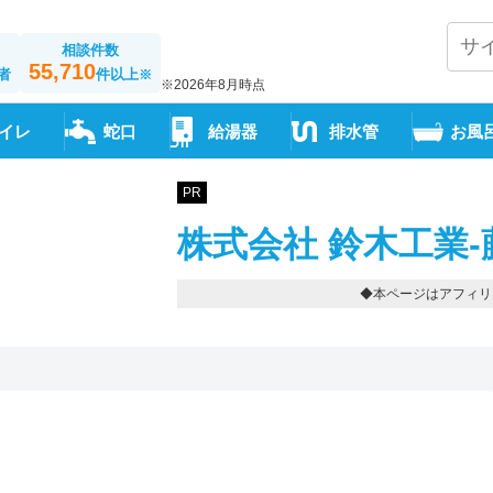
相談件数
55,710
者
件以上
※
※2026年8月時点
イレ
蛇口
給湯器
排水管
お風
PR
株式会社 鈴木工業-
◆本ページはアフィリ