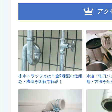
アク
1
2
排水トラップとは？全7種類の仕組
水道・蛇口ハ
み・構造を図解で解説！
順・方法を分
4
5