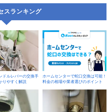
セスランキング
3
ンドルレバーの交換手
ホームセンターで蛇口交換は可能！
かりやすく解説
料金の相場や業者選びのポイント
6