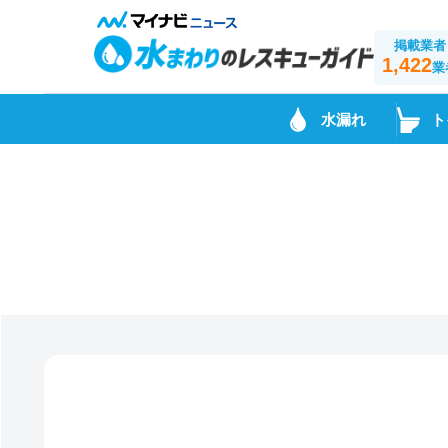
掲載業者
1,422
業
水漏れ
ト