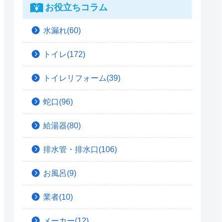
お役立ちコラム
水漏れ(60)
トイレ(172)
トイレリフォーム(39)
蛇口(96)
給湯器(80)
排水管・排水口(106)
お風呂(9)
業者(10)
メーカー(12)