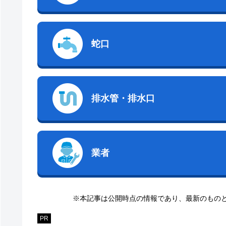
蛇口
排水管・排水口
業者
※本記事は公開時点の情報であり、最新のもの
PR