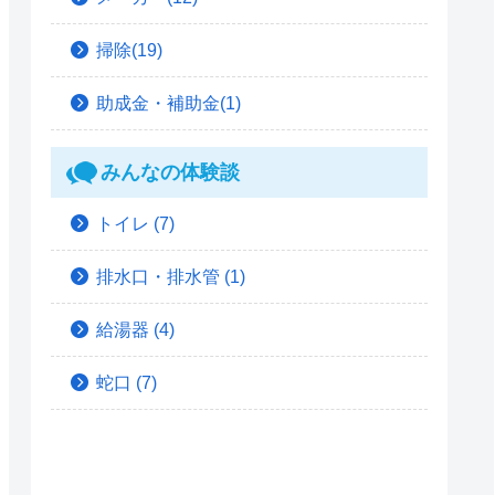
掃除(19)
助成金・補助金(1)
みんなの体験談
トイレ
(7)
排水口・排水管
(1)
給湯器
(4)
蛇口
(7)