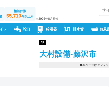
相談件数
55,710
者
件以上
※
※2026年8月時点
イレ
蛇口
給湯器
排水管
お風
PR
大村設備-藤沢市
◆本ページはアフィリ