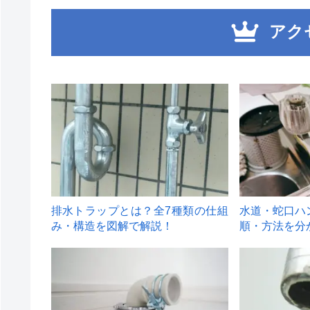
アク
1
2
排水トラップとは？全7種類の仕組
水道・蛇口ハ
み・構造を図解で解説！
順・方法を分
4
5