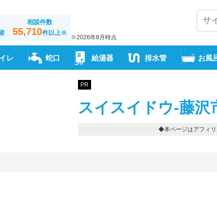
相談件数
55,710
者
件以上
※
※2026年8月時点
イレ
蛇口
給湯器
排水管
お風
PR
スイスイドウ-藤沢
◆本ページはアフィリ