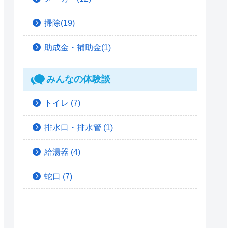
掃除(19)
助成金・補助金(1)
みんなの体験談
トイレ
(7)
排水口・排水管
(1)
給湯器
(4)
蛇口
(7)