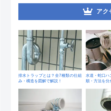
アク
1
2
排水トラップとは？全7種類の仕組
水道・蛇口ハ
み・構造を図解で解説！
順・方法を分
4
5