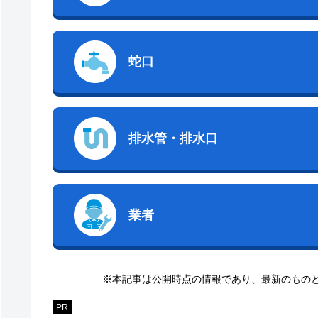
蛇口
排水管・排水口
業者
※本記事は公開時点の情報であり、最新のもの
PR