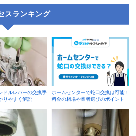
セスランキング
3
ンドルレバーの交換手
ホームセンターで蛇口交換は可能！
かりやすく解説
料金の相場や業者選びのポイント
6