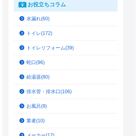
お役立ちコラム
水漏れ(60)
トイレ(172)
トイレリフォーム(39)
蛇口(96)
給湯器(80)
排水管・排水口(106)
お風呂(9)
業者(10)
メーカー(12)