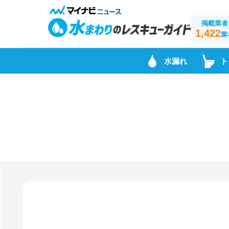
掲載業者
1,422
業
水漏れ
ト